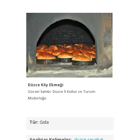
Düzce Köy Ekmeği
Düzce Kö
Görsel Sahibi: Düzce İl Kültür ve Turizm
Görsel Sah
Müdürlüğü
Tür:
Gıda
Anahtar Kelimeler:
duzce seyahat