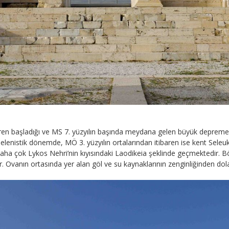
aren başladığı ve MS 7. yüzyılın başında meydana gelen büyük depreme k
enistik dönemde, MÖ 3. yüzyılın ortalarından itibaren ise kent Seleuko
 daha çok Lykos Nehri’nin kıyısındaki Laodikeia şeklinde geçmektedir. 
r. Ovanın ortasında yer alan göl ve su kaynaklarının zenginliğinden dol