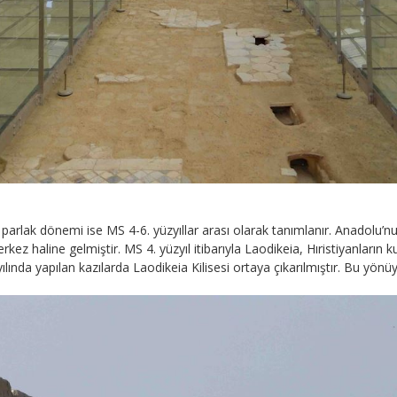
i parlak dönemi ise MS 4-6. yüzyıllar arası olarak tanımlanır. Anadolu’nu
z haline gelmiştir. MS 4. yüzyıl itibarıyla Laodikeia, Hıristiyanların k
lında yapılan kazılarda Laodikeia Kilisesi ortaya çıkarılmıştır. Bu yönüy