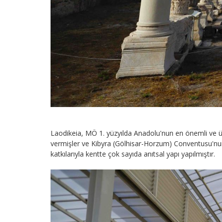
Laodikeia, MÖ 1. yüzyılda Anadolu'nun en önemli ve ün
vermişler ve Kibyra (Gölhisar-Horzum) Conventusu'nun m
katkılarıyla kentte çok sayıda anıtsal yapı yapılmıştır.