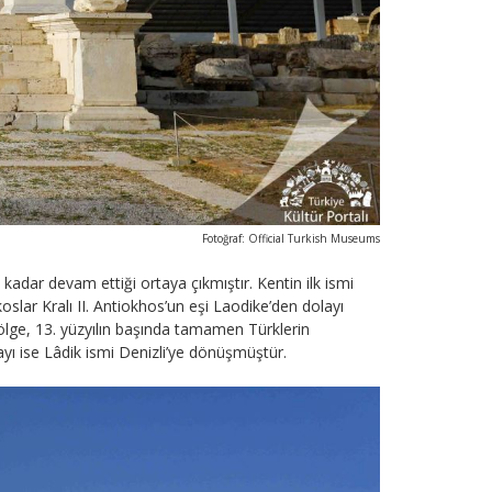
Fotoğraf: Official Turkish Museums
adar devam ettiği ortaya çıkmıştır. Kentin ilk ismi
slar Kralı II. Antiokhos’un eşi Laodike’den dolayı
Bölge, 13. yüzyılın başında tamamen Türklerin
ayı ise Lâdik ismi Denizli’ye dönüşmüştür.