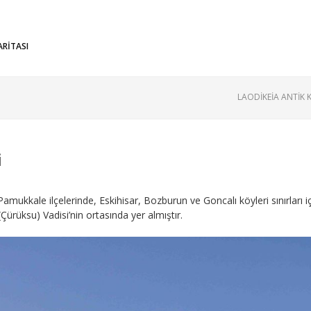
ARİTASI
LAODİKEİA ANTİK 
i
amukkale ilçelerinde, Eskihisar, Bozburun ve Goncalı köyleri sınırları iç
(Çürüksu) Vadisi’nin ortasında yer almıştır.