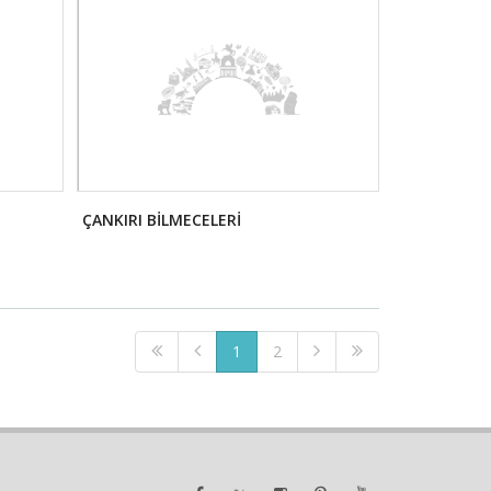
ÇANKIRI BİLMECELERİ
1
2