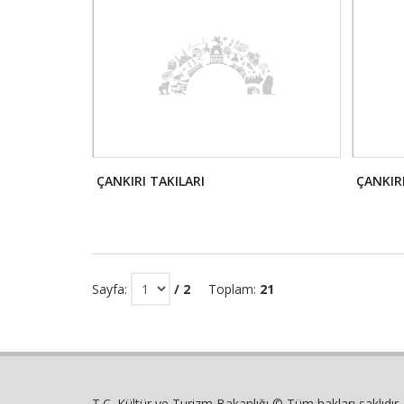
ÇANKIRI TAKILARI
ÇANKIR
Sayfa:
/ 2
Toplam:
21
T.C. Kültür ve Turizm Bakanlığı © Tüm hakları saklıdır.