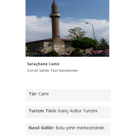
Saraçhane Camii
Saraçhan
Görsel Sahibi: Fazıl Karaduman
Görsel Sah
Tür:
Cami
Turizm Türü:
İnanç-Kültür Turizmi
Nasıl Gidilir:
Bolu şehir merkezindedir.