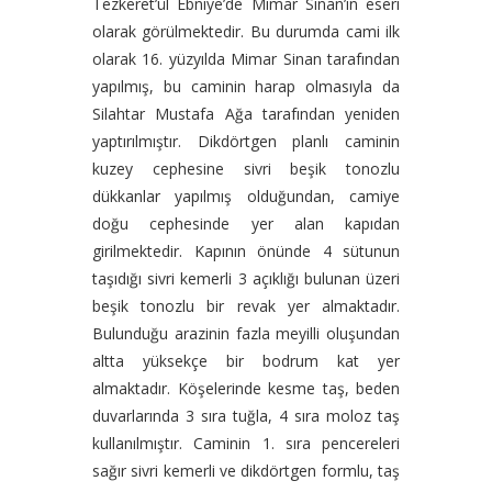
Tezkeret’ül Ebniye’de Mimar Sinan’ın eseri
olarak görülmektedir. Bu durumda cami ilk
olarak 16. yüzyılda Mimar Sinan tarafından
yapılmış, bu caminin harap olmasıyla da
Silahtar Mustafa Ağa tarafından yeniden
yaptırılmıştır. Dikdörtgen planlı caminin
kuzey cephesine sivri beşik tonozlu
dükkanlar yapılmış olduğundan, camiye
doğu cephesinde yer alan kapıdan
girilmektedir. Kapının önünde 4 sütunun
taşıdığı sivri kemerli 3 açıklığı bulunan üzeri
beşik tonozlu bir revak yer almaktadır.
Bulunduğu arazinin fazla meyilli oluşundan
altta yüksekçe bir bodrum kat yer
almaktadır. Köşelerinde kesme taş, beden
duvarlarında 3 sıra tuğla, 4 sıra moloz taş
kullanılmıştır. Caminin 1. sıra pencereleri
sağır sivri kemerli ve dikdörtgen formlu, taş