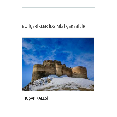
BU İÇERİKLER İLGİNİZİ ÇEKEBİLİR
HOŞAP KALESİ
MOLLA ARA