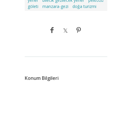
yerler
bilecik gezilecek yerler
pelitözü
göleti
manzara-gezi
doğa turizmi
Konum Bilgileri