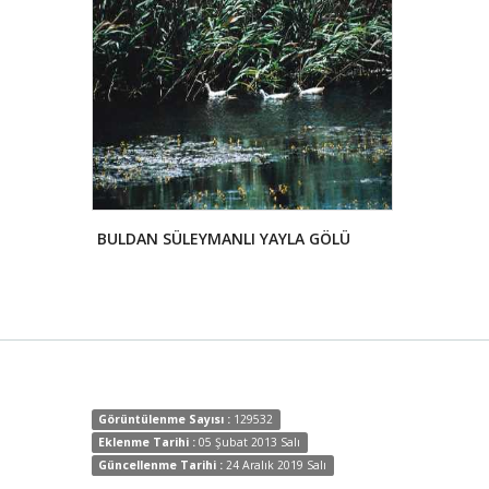
BULDAN SÜLEYMANLI YAYLA GÖLÜ
HONAZ DAĞI
Görüntülenme Sayısı :
129532
Eklenme Tarihi :
05 Şubat 2013 Salı
Güncellenme Tarihi :
24 Aralık 2019 Salı