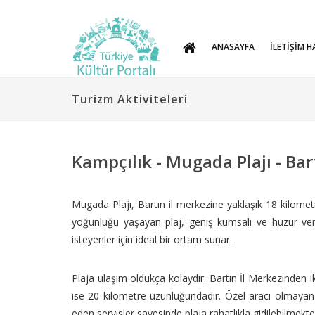
ANASAYFA
İLETİŞİM H
Turizm Aktiviteleri
Kampçılık - Mugada Plajı - Bar
Mugada Plajı, Bartın il merkezine yaklaşık 18 kilometre 
yoğunluğu yaşayan plaj, geniş kumsalı ve huzur ver
isteyenler için ideal bir ortam sunar.
Plaja ulaşım oldukça kolaydır. Bartın İl Merkezinden
ise 20 kilometre uzunluğundadır. Özel aracı olmayan z
eden servisler sayesinde plaja rahatlıkla gidilebilmekte