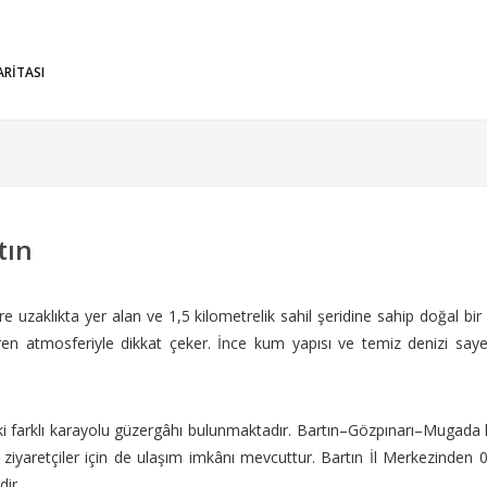
ARİTASI
tın
uzaklıkta yer alan ve 1,5 kilometrelik sahil şeridine sahip doğal bir kı
en atmosferiyle dikkat çeker. İnce kum yapısı ve temiz denizi sa
 iki farklı karayolu güzergâhı bulunmaktadır. Bartın–Gözpınarı–Mugada
iyaretçiler için de ulaşım imkânı mevcuttur. Bartın İl Merkezinden 0
dir.