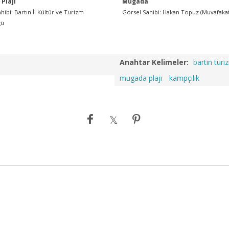
Plajı
Mugada
hibi: Bartın İl Kültür ve Turizm
Görsel Sahibi: Hakan Topuz (Muvafaka
ğü
Anahtar Kelimeler:
bartin turiz
mugada plajı
kampçılık