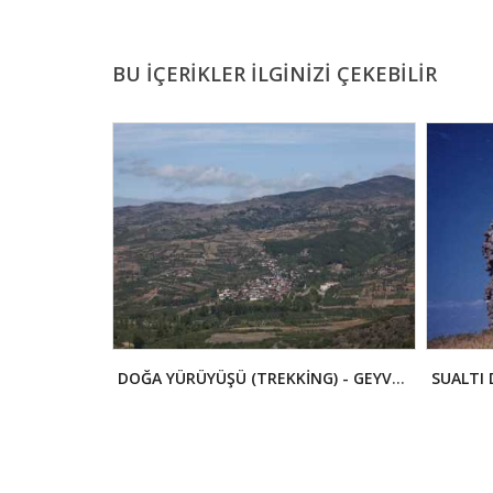
BU İÇERİKLER İLGİNİZİ ÇEKEBİLİR
DOĞA YÜRÜYÜŞÜ (TREKKİNG) - GEYVE, MELEKŞEORUÇ VE KIRCA YAYLASI
SUALTI 