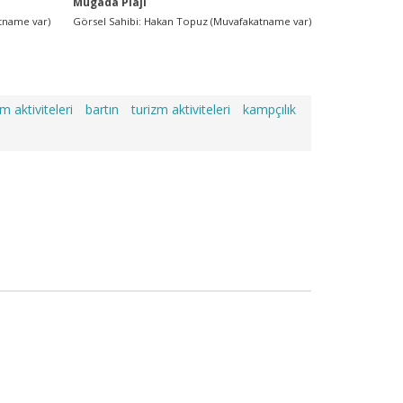
Mugada Plajı
Mugada Plaj
tname var)
Görsel Sahibi: Hakan Topuz (Muvafakatname var)
Görsel Sahibi:
Müdürlüğü
m aktiviteleri
bartın
turizm aktiviteleri
kampçılık