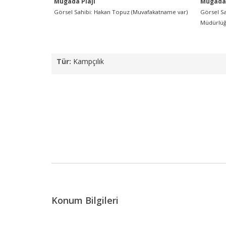
Mugada Plajı
Mugada 
Görsel Sahibi: Hakan Topuz (Muvafakatname var)
Görsel Sa
Müdürlü
Tür:
Kampçılık
Konum Bilgileri