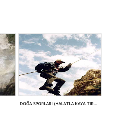
DOĞA SPORLARI (HALATLA KAYA TIRMANIŞI)
YAMAÇ PARAŞ