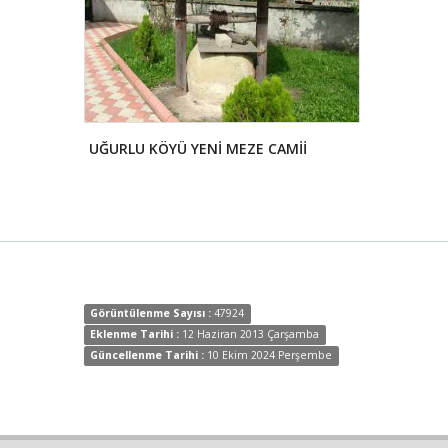
UĞURLU KÖYÜ YENİ MEZE CAMİİ
DAĞILCAK T
Görüntülenme Sayısı :
47924
Eklenme Tarihi :
12 Haziran 2013 Çarşamba
Güncellenme Tarihi :
10 Ekim 2024 Perşembe