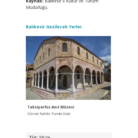
Kaynak:
Balıkesir İl Kültür ve Turizm
Müdürlüğü.
Balıkesir Gezilecek Yerler
Taksiyarhis Anıt Müzesi
Taksiyar
Görsel Sahibi: Funda Ünal
Görsel Sah
Tür:
Müze