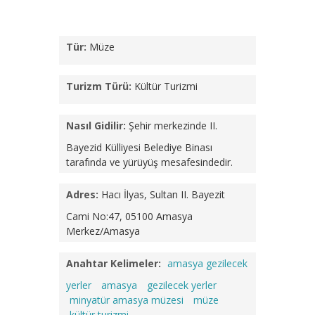
Tür:
Müze
Turizm Türü:
Kültür Turizmi
Nasıl Gidilir:
Şehir merkezinde II.
Bayezid Külliyesi Belediye Binası
tarafında ve yürüyüş mesafesindedir.
Adres:
Hacı İlyas, Sultan II. Bayezit
Cami No:47, 05100 Amasya
Merkez/Amasya
Anahtar Kelimeler:
amasya gezilecek
yerler
amasya
gezilecek yerler
minyatür amasya müzesi
müze
kültür turizmi