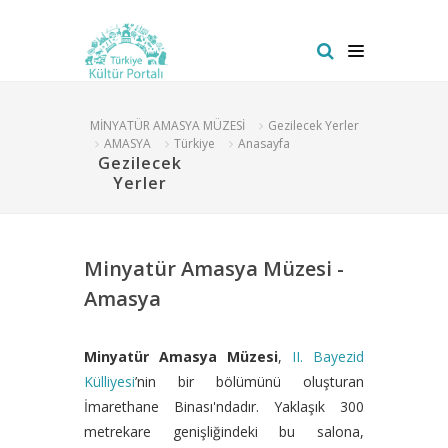
MİNYATÜR AMASYA MÜZESİ
Gezilecek Yerler
AMASYA
Türkiye
Anasayfa
Gezilecek
Yerler
Minyatür Amasya Müzesi -
Amasya
Minyatür Amasya Müzesi
,
II. Bayezid
Külliyesi
’nin bir bölümünü oluşturan
İmarethane Binası'ndadır. Yaklaşık 300
metrekare genişliğindeki bu salona,