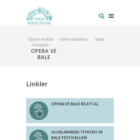
Opera ve Bale
Sahne Sanatları
Sanat
Anasayfa
OPERA VE
BALE
Linkler
OPERA VE BALE BİLETİ AL
ULUSLARARASI TİYATRO VE
BALE FESTİVALLERİ