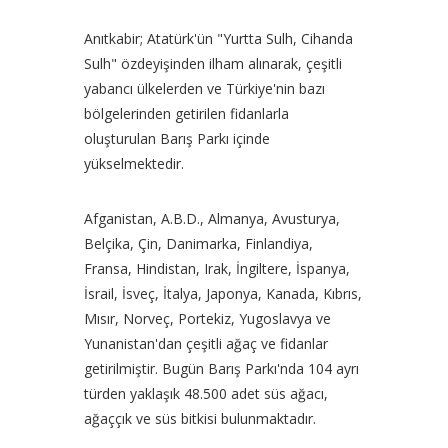
Anıtkabir; Atatürk'ün "Yurtta Sulh, Cihanda
Sulh" özdeyişinden ilham alınarak, çeşitli
yabancı ülkelerden ve Türkiye'nin bazı
bölgelerinden getirilen fidanlarla
oluşturulan Barış Parkı içinde
yükselmektedir.
Afganistan, A.B.D., Almanya, Avusturya,
Belçika, Çin, Danimarka, Finlandiya,
Fransa, Hindistan, Irak, İngiltere, İspanya,
İsrail, İsveç, İtalya, Japonya, Kanada, Kıbrıs,
Mısır, Norveç, Portekiz, Yugoslavya ve
Yunanistan'dan çeşitli ağaç ve fidanlar
getirilmiştir. Bugün Barış Parkı'nda 104 ayrı
türden yaklaşık 48.500 adet süs ağacı,
ağaççık ve süs bitkisi bulunmaktadır.