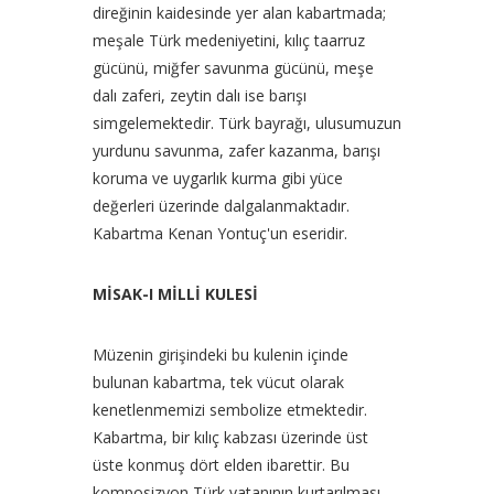
direğinin kaidesinde yer alan kabartmada;
meşale Türk medeniyetini, kılıç taarruz
gücünü, miğfer savunma gücünü, meşe
dalı zaferi, zeytin dalı ise barışı
simgelemektedir. Türk bayrağı, ulusumuzun
yurdunu savunma, zafer kazanma, barışı
koruma ve uygarlık kurma gibi yüce
değerleri üzerinde dalgalanmaktadır.
Kabartma Kenan Yontuç'un eseridir.
MİSAK-I MİLLİ KULESİ
Müzenin girişindeki bu kulenin içinde
bulunan kabartma, tek vücut olarak
kenetlenmemizi sembolize etmektedir.
Kabartma, bir kılıç kabzası üzerinde üst
üste konmuş dört elden ibarettir. Bu
komposizyon Türk vatanının kurtarılması