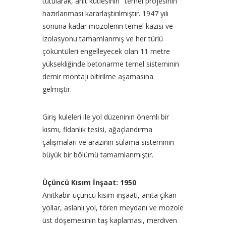
tutularak, anıt kütlesinin "temel projesinin"
hazırlanması kararlaştırılmıştır. 1947 yılı
sonuna kadar mozolenin temel kazısı ve
izolasyonu tamamlanmış ve her türlü
çöküntüleri engelleyecek olan 11 metre
yüksekliğinde betonarme temel sisteminin
demir montajı bitirilme aşamasına
gelmiştir.
Giriş kuleleri ile yol düzeninin önemli bir
kısmı, fidanlık tesisi, ağaçlandırma
çalışmaları ve arazinin sulama sisteminin
büyük bir bölümü tamamlanmıştır.
Üçüncü Kısım İnşaat: 1950
Anıtkabir üçüncü kısım inşaatı, anıta çıkan
yollar, aslanlı yol, tören meydanı ve mozole
üst döşemesinin taş kaplaması, merdiven