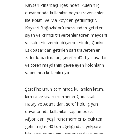
Kayseri Pınarbaşı İlçesi'nden, kulenin iç
duvarlarında kullanılan beyaz travertenler
ise Polatlı ve Malıköy'den getirilmiştir.
Kayseri Boğazköprü mevkiinden getirilen
siyah ve kırmızı travertenler tören meydanı
ve kulelerin zemin döşemelerinde, Çankırı
Eskipazar'dan getirilen sarı travertenler
zafer kabartmaları, şeref holü dış, duvarları
ve tören meydanını çevreleyen kolonların
yapımında kullanılmıştır.
Şeref holünün zemininde kullanılan krem,
kırmızı ve siyah mermerler Çanakkale,
Hatay ve Adana'dan, şeref holü iç yan
duvarlarında kullanılan kaplan postu
Afyon'dan, yeşil renk mermer Bilecik'ten
getirilmiştir. 40 ton ağırlığındaki yekpare
lahit taşı Adana'nın Osmaniye İlçesi'nden,