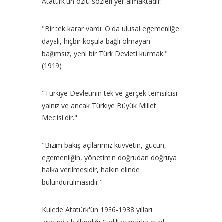
Atatürk'ün özlü sözleri yer almaktadır:
"Bir tek karar vardı: O da ulusal egemenliğe
dayalı, hiçbir koşula bağlı olmayan
bağımsız, yeni bir Türk Devleti kurmak."
(1919)
"Türkiye Devletinin tek ve gerçek temsilcisi
yalnız ve ancak Türkiye Büyük Millet
Meclisi'dir."
"Bizim bakış açılarımız kuvvetin, gücün,
egemenliğin, yönetimin doğrudan doğruya
halka verilmesidir, halkın elinde
bulundurulmasıdır."
Kulede Atatürk'ün 1936-1938 yılları
arasında kullandığı Cadillac marka özel