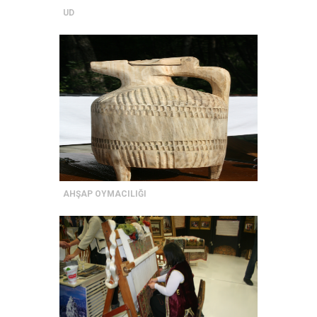
UD
AHŞAP OYMACILIĞI