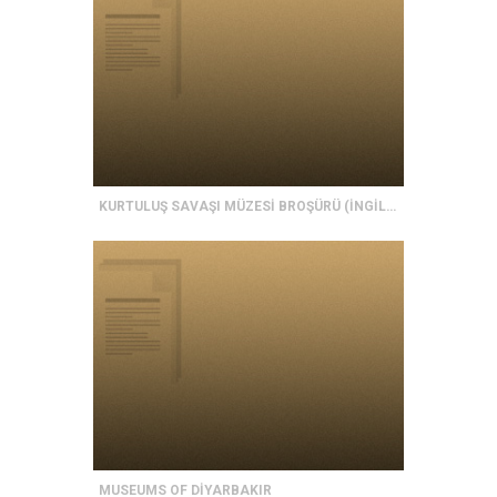
KURTULUŞ SAVAŞI MÜZESİ BROŞÜRÜ (İNGİLİZCE)
MUSEUMS OF DİYARBAKIR