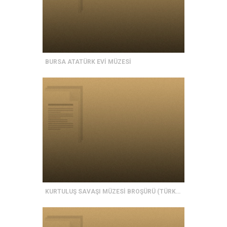
BURSA ATATÜRK EVİ MÜZESİ
KURTULUŞ SAVAŞI MÜZESİ BROŞÜRÜ (TÜRKÇE)