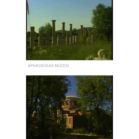
APHRODİSİAS MÜZESİ