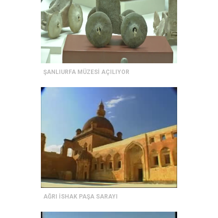
ŞANLIURFA MÜZESİ AÇILIYOR
AĞRI İSHAK PAŞA SARAYI