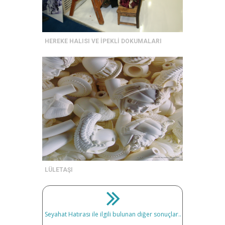
HEREKE HALISI VE İPEKLİ DOKUMALARI
LÜLETAŞI
Seyahat Hatırası ile ilgili bulunan diğer sonuçlar..