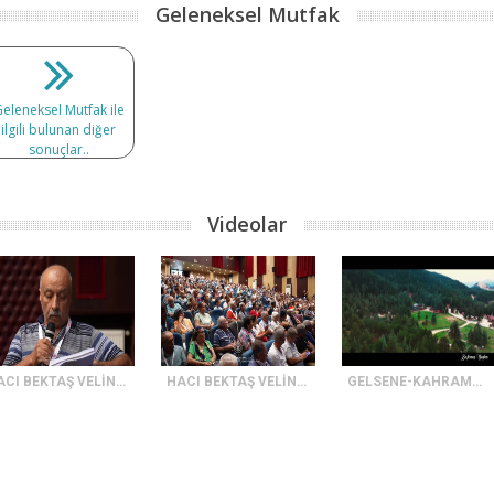
Geleneksel Mutfak
eleneksel Mutfak ile
ilgili bulunan diğer
sonuçlar..
Videolar
HACI BEKTAŞ VELİNİN HAKKA YÜRÜYÜŞÜNÜN 753.YILDÖNÜMÜ ANMA ETKİNLİKLERİ-2
HACI BEKTAŞ VELİNİN HAKKA YÜRÜYÜŞÜNÜN 753.YILDÖNÜMÜ ANMA ETKİNLİKLERİ-3
GELSENE-KAHRAMANMARAŞ TANITIM FİLMİ