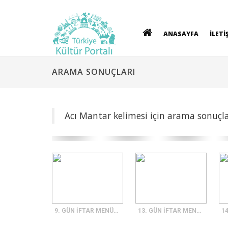
ANASAYFA
İLETİ
ARAMA SONUÇLARI
Acı Mantar kelimesi için arama sonuçla
9. GÜN İFTAR MENÜSÜ
13. GÜN İFTAR MENÜSÜ