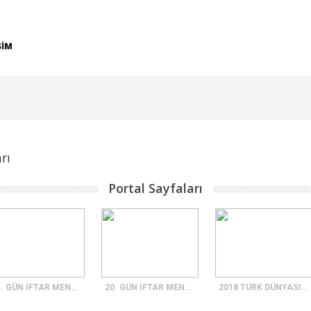
ŞİM
rı
Portal Sayfaları
14. GÜN İFTAR MENÜSÜ
20. GÜN İFTAR MENÜSÜ
2018 TÜRK DÜNYASI KÜLTÜR BAŞKENTİ KASTAMONU