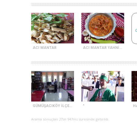
G
ACI MANTAR
ACI MANTAR YAHNİSİ
GÜMÜŞACIKÖY İLÇE HALK KÜTÜPHANESİ
^
Arama sonuçları 27sn 947ms süresinde getirildi.