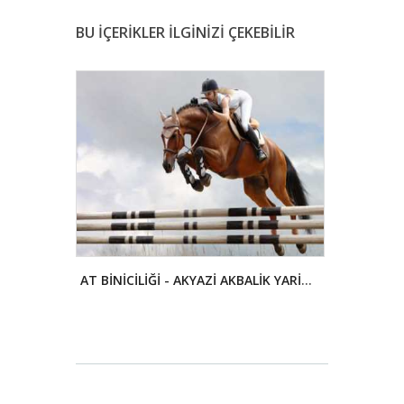
BU İÇERİKLER İLGİNİZİ ÇEKEBİLİR
DOĞA YÜRÜYÜŞÜ (TREKKİNG) - GÜMÜŞOVA YEŞİLYAYLA KÖYÜ KUYUDÜZÜ GÖLETİ YÜRÜYÜŞ PARKURU
AT BİNİCİLİĞİ - AKYAZİ AKBALİK YARİŞ ALANİ
DOĞA FOTO