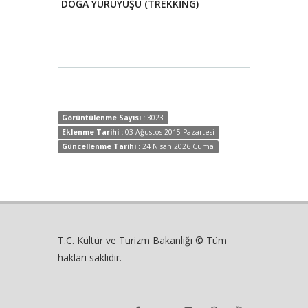
DOĞA YÜRÜYÜŞÜ (TREKKİNG) - BOLU YAYLALARI
DOĞA YÜRÜYÜŞÜ (TREKKİNG)
Görüntülenme Sayısı :
3023
Eklenme Tarihi :
03 Ağustos 2015 Pazartesi
Güncellenme Tarihi :
24 Nisan 2026 Cuma
T.C. Kültür ve Turizm Bakanlığı © Tüm
hakları saklıdır.