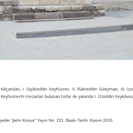
ılıçarslan, I. Gıyâseddin Keyhüsrev, II. Rükneddin Süleyman, III. İzz
n Keyhüsrev’in mezarları bulunan türbe ile yanında I. İzzeddin Keykâvus
yetler Şehri Konya" Yayın No: 231, Baskı Tarihi: Kasım 2015