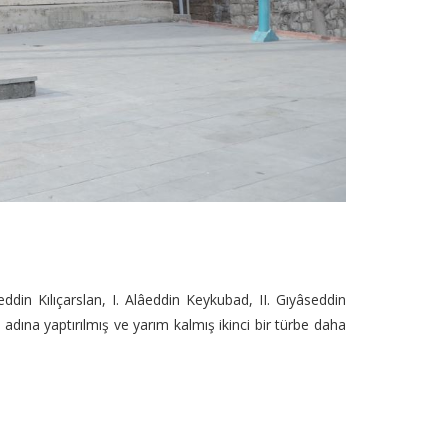
eddin Kılıçarslan, I. Alâeddin Keykubad, II. Gıyâseddin
 adına yaptırılmış ve yarım kalmış ikinci bir türbe daha