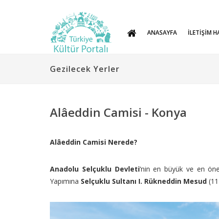
ANASAYFA
İLETİŞİM H
Gezilecek Yerler
Alâeddin Camisi - Konya
Alâeddin Camisi Nerede?
Anadolu Selçuklu Devleti
’nin en büyük ve en ön
Yapımına
Selçuklu Sultanı I. Rükneddin Mesud
(1