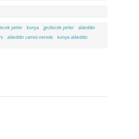
lecek yerler
konya
gezilecek yerler
alâeddin
mi
alâeddin camisi nerede
konya alâeddin