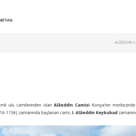
ARİTASI
ALÂEDDİN C
emli ulu camilerinden olan
Alâeddin Camisi
Konya’nın merkezinde 
116-1156) zamanında başlanan cami,
I. Alâeddin Keykubad
zamanınd