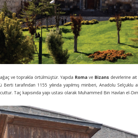
i ağaç ve toprakla örtülmüştür. Yapıda
Roma
ve
Bizans
devirlerine ai
Berti tarafından 1155 yılında yapılmış minberi, Anadolu Selçuklu ahş
ttur. Taç kapısında yapı ustası olarak Muhammed Bin Havlan el-Dımışkî