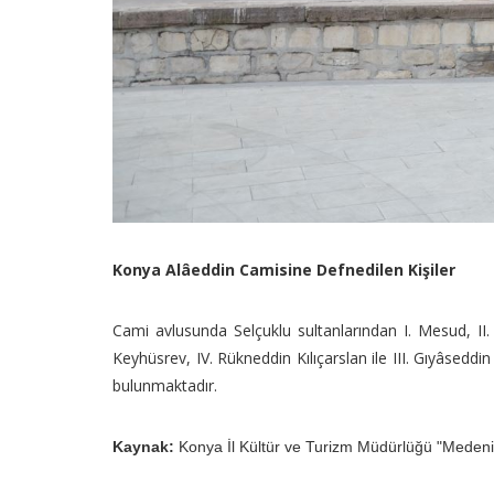
Konya Alâeddin Camisine Defnedilen Kişiler
Cami avlusunda Selçuklu sultanlarından I. Mesud, II. K
Keyhüsrev, IV. Rükneddin Kılıçarslan ile III. Gıyâseddi
bulunmaktadır.
Kaynak:
Konya İl Kültür ve Turizm Müdürlüğü "Medeni