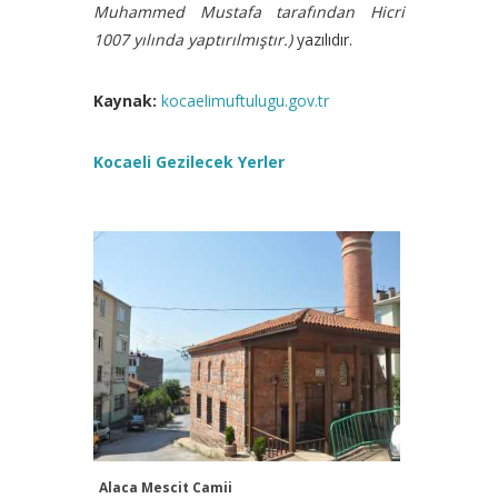
Muhammed Mustafa tarafından Hicri
1007 yılında yaptırılmıştır.)
yazılıdır.
Kaynak:
kocaelimuftulugu.gov.tr
Kocaeli Gezilecek Yerler
Alaca Mescit Camii
Alaca Me