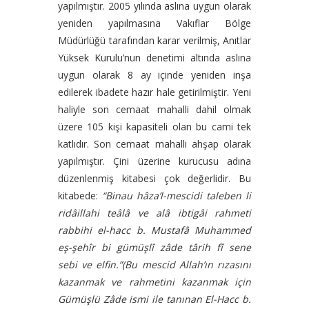
yapılmıştır. 2005 yılında aslına uygun olarak
yeniden yapılmasına Vakıflar Bölge
Müdürlüğü tarafından karar verilmiş, Anıtlar
Yüksek Kurulu’nun denetimi altında aslına
uygun olarak 8 ay içinde yeniden inşa
edilerek ibadete hazır hale getirilmiştir. Yeni
haliyle son cemaat mahalli dahil olmak
üzere 105 kişi kapasiteli olan bu cami tek
katlıdır. Son cemaat mahalli ahşap olarak
yapılmıştır. Çini üzerine kurucusu adına
düzenlenmiş kitabesi çok değerlidir. Bu
kitabede:
“Binau hâza’l-mescidi taleben li
ridâillahi teâlâ ve alâ ibtigâi rahmeti
rabbihi el-hacc b. Mustafâ Muhammed
eş-şehîr bi gümüşlî zâde târih fî sene
sebi ve elfin.”(Bu mescid Allah’ın rızasını
kazanmak ve rahmetini kazanmak için
Gümüşlü Zâde ismi ile tanınan El-Hacc b.