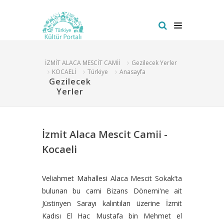
İZMİT ALACA MESCİT CAMİİ
Gezilecek Yerler
KOCAELİ
Türkiye
Anasayfa
Gezilecek
Yerler
İzmit Alaca Mescit Camii -
Kocaeli
Veliahmet Mahallesi Alaca Mescit Sokak’ta
bulunan bu cami Bizans Dönemi'ne ait
Jüstinyen Sarayı kalıntıları üzerine İzmit
Kadısı El Hac Mustafa bin Mehmet el