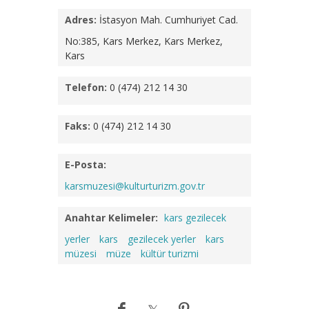
Adres:
İstasyon Mah. Cumhuriyet Cad.
No:385, Kars Merkez, Kars Merkez,
Kars
Telefon:
0 (474) 212 14 30
Faks:
0 (474) 212 14 30
E-Posta:
karsmuzesi@kulturturizm.gov.tr
Anahtar Kelimeler:
kars gezilecek
yerler
kars
gezilecek yerler
kars
müzesi
müze
kültür turizmi