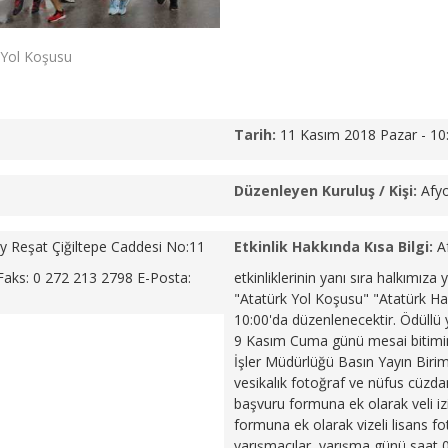
 Yol Koşusu
Tarih:
11 Kasım 2018 Pazar - 1
Düzenleyen Kuruluş / Kişi:
Afyo
y Reşat Çiğiltepe Caddesi No:11
Etkinlik Hakkında Kısa Bilgi:
A
Faks: 0 272 213 2798 E-Posta:
etkinliklerinin yanı sıra halkımıza 
"Atatürk Yol Koşusu" "Atatürk Ha
10:00'da düzenlenecektir.
Ödüllü 
9 Kasım Cuma günü mesai bitimin
İşler Müdürlüğü Basın Yayın Birim
vesikalık fotoğraf ve nüfus cüzdanı
başvuru formuna ek olarak veli izi
formuna ek olarak vizeli lisans fo
yarışmacılar, yarışma günü saat 0