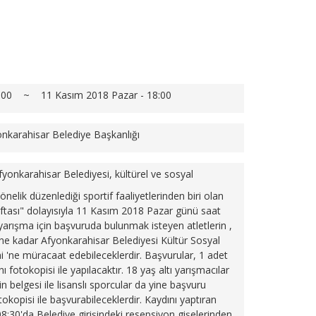
0:00 ~ 11 Kasım 2018 Pazar - 18:00
nkarahisar Belediye Başkanlığı
fyonkarahisar Belediyesi, kültürel ve sosyal
yönelik düzenlediği sportif faaliyetlerinden biri olan
ftası" dolayısıyla 11 Kasım 2018 Pazar günü saat
yarışma için başvuruda bulunmak isteyen atletlerin ,
e kadar Afyonkarahisar Belediyesi Kültür Sosyal
i 'ne müracaat edebileceklerdir.
Başvurular, 1 adet
 fotokopisi ile yapılacaktır. 18 yaş altı yarışmacılar
n belgesi ile lisanslı sporcular da yine başvuru
tokopisi ile başvurabileceklerdir.
Kaydını yaptıran
8:30'da Belediye girişindeki resepsiyon gişelerinden