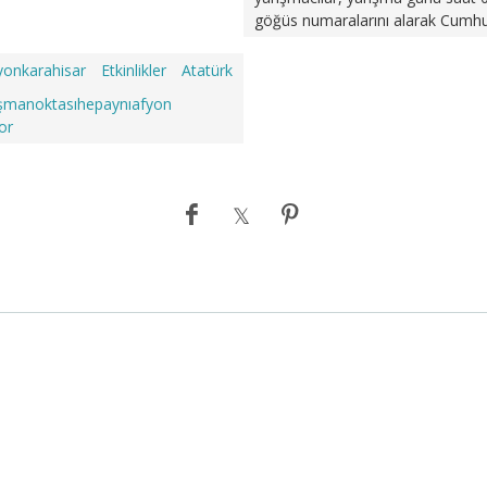
göğüs numaralarını alarak Cumhur
yonkarahisar
Etkinlikler
Atatürk
şmanoktasıhepaynıafyon
or