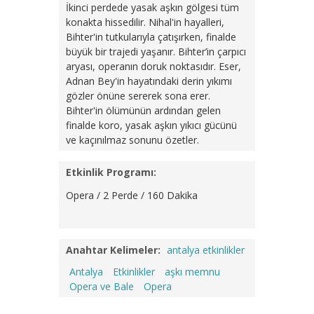
İkinci perdede yasak aşkın gölgesi tüm
konakta hissedilir. Nihal'in hayalleri,
Bihter'in tutkularıyla çatışırken, finalde
büyük bir trajedi yaşanır. Bihter’in çarpıcı
aryası, operanın doruk noktasıdır. Eser,
Adnan Bey'in hayatındaki derin yıkımı
gözler önüne sererek sona erer.
Bihter'in ölümünün ardından gelen
finalde koro, yasak aşkın yıkıcı gücünü
ve kaçınılmaz sonunu özetler.
Etkinlik Programı:
Opera / 2 Perde / 160 Dakika
Anahtar Kelimeler:
antalya etkinlikler
Antalya
Etkinlikler
aşkı memnu
Opera ve Bale
Opera