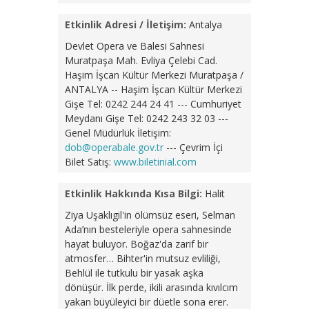
Etkinlik Adresi / İletişim:
Antalya
Devlet Opera ve Balesi Sahnesi
Muratpaşa Mah. Evliya Çelebi Cad.
Haşim İşcan Kültür Merkezi Muratpaşa /
ANTALYA -- Haşim İşcan Kültür Merkezi
Gişe Tel: 0242 244 24 41 --- Cumhuriyet
Meydanı Gişe Tel: 0242 243 32 03 ---
Genel Müdürlük İletişim:
dob@operabale.gov.tr
--- Çevrim İçi
Bilet Satış:
www.biletinial.com
Etkinlik Hakkında Kısa Bilgi:
Halit
Ziya Uşaklıgil'in ölümsüz eseri, Selman
Ada’nın besteleriyle opera sahnesinde
hayat buluyor. Boğaz'da zarif bir
atmosfer… Bihter'in mutsuz evliliği,
Behlül ile tutkulu bir yasak aşka
dönüşür. İlk perde, ikili arasında kıvılcım
yakan büyüleyici bir düetle sona erer.