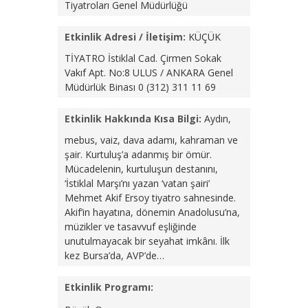
Tiyatroları Genel Müdürlüğü
Etkinlik Adresi / İletişim:
KÜÇÜK
TİYATRO
İstiklal Cad. Çirmen Sokak
Vakıf Apt. No:8 ULUS / ANKARA
Genel
Müdürlük Binası
0 (312) 311 11 69
Etkinlik Hakkında Kısa Bilgi:
Aydın,
mebus, vaiz, dava adamı, kahraman ve
şair. Kurtuluş’a adanmış bir ömür.
Mücadelenin, kurtuluşun destanını,
‘İstiklal Marşı’nı yazan ‘vatan şairi’
Mehmet Akif Ersoy tiyatro sahnesinde.
Akif’in hayatına, dönemin Anadolusu’na,
müzikler ve tasavvuf eşliğinde
unutulmayacak bir seyahat imkânı. İlk
kez Bursa’da, AVP’de…
Etkinlik Programı: