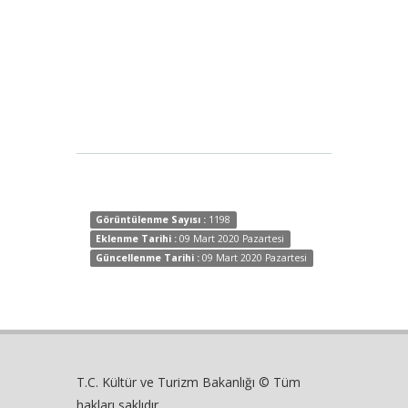
Görüntülenme Sayısı :
1198
Eklenme Tarihi :
09 Mart 2020 Pazartesi
Güncellenme Tarihi :
09 Mart 2020 Pazartesi
T.C. Kültür ve Turizm Bakanlığı © Tüm
hakları saklıdır.