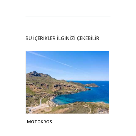
BU İÇERİKLER İLGİNİZİ ÇEKEBİLİR
T
MOTOKROS