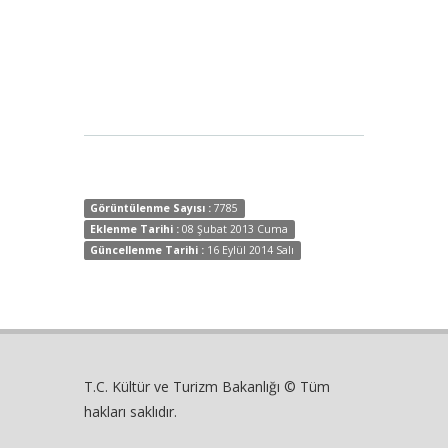
Görüntülenme Sayısı :
7785
Eklenme Tarihi :
08 Şubat 2013 Cuma
Güncellenme Tarihi :
16 Eylül 2014 Salı
T.C. Kültür ve Turizm Bakanlığı © Tüm
hakları saklıdır.