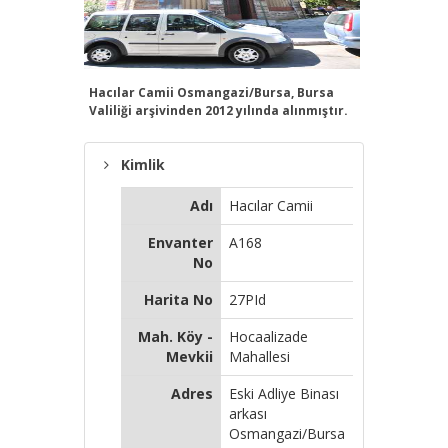
Hacılar Camii Osmangazi/Bursa, Bursa
Hacılar 
Valiliği arşivinden 2012 yılında alınmıştır.
Valiliği a
Kimlik
Adı
Hacılar Camii
Envanter
A168
No
Harita No
27PId
Mah. Köy -
Hocaalizade
Mevkii
Mahallesi
Adres
Eski Adliye Binası
arkası
Osmangazi/Bursa