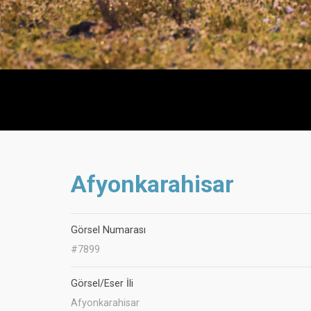
Afyonkarahisar
Görsel Numarası
#7899
Görsel/Eser İli
Afyonkarahisar