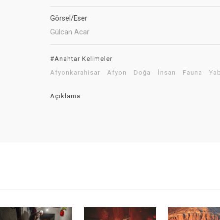
Görsel/Eser
Gülcan Acar
#Anahtar Kelimeler
Afyonkarahisar
Afyon
Doğa
İnsan
Fauna
Yab
Açıklama