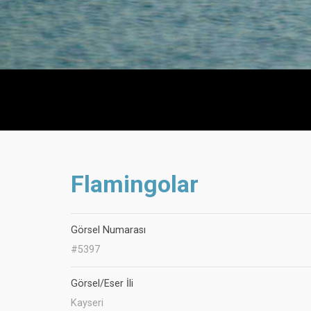
Flamingolar
Görsel Numarası
#5397
Görsel/Eser İli
Kayseri