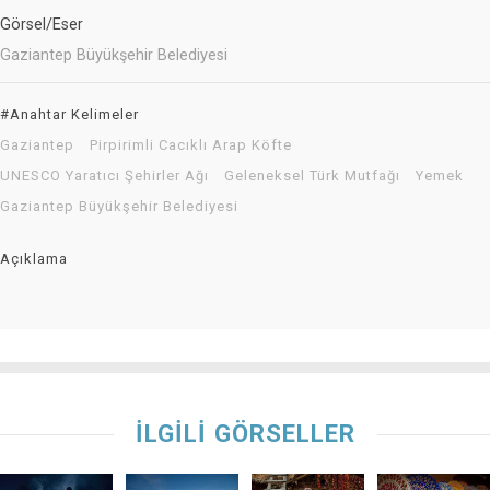
Görsel/Eser
Gaziantep Büyükşehir Belediyesi
#Anahtar Kelimeler
Gaziantep
Pirpirimli Cacıklı Arap Köfte
UNESCO Yaratıcı Şehirler Ağı
Geleneksel Türk Mutfağı
Yemek
Gaziantep Büyükşehir Belediyesi
Açıklama
İLGİLİ GÖRSELLER