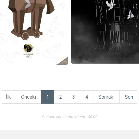
İlk
Önceki
1
2
3
4
Sonraki
Son
Sunucu yanıtlama süresi : 00:00