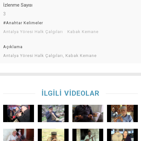
İzlenme Sayısı
3
#Anahtar Kelimeler
Antalya Yöresi Halk Çalgıları
Kabak Kemane
Açıklama
Antalya Yöresi Halk Çalgıları, Kabak Kemane
İLGİLİ VİDEOLAR