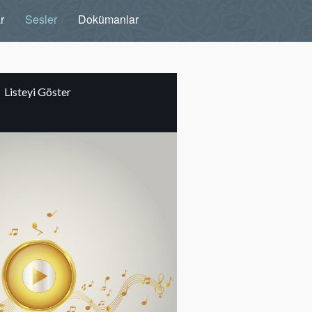
r
Sesler
Dokümanlar
Listeyi Göster