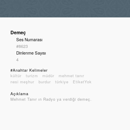
Demeç
Ses Numarası
#8623
Dinlenme Sayısı
4
#Anahtar Kelimeler
kültür
turizm
müdür
mehmet tanır
nesi meşhur
burdur
türkiye
EtiketYok
Açıklama
Mehmet Tanır ın Radyo ya verdiği demeç.