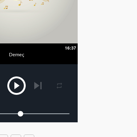
16:37
Demeç