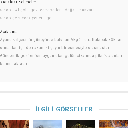
#Anahtar Kelimeler
Sinop
Akgöl
gezilecek yerler
doğa
manzara
Sinop gezilecek yerler
göl
Açıklama
Ayancık ilçesinin güneyinde bulunan Akgöl, etraftaki sık köknar
ormanları içinden akan iki çayın birleşmesiyle oluşmuştur.
Günübirlik geziler için uygun olan gölün civarında piknik alanları
bulunmaktadır.
İLGİLİ GÖRSELLER