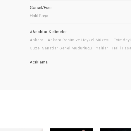
Görsel/Eser
Halil Paşa
#Anahtar Kelimeler
Ankara
Ankara Resim ve Heykel Müzesi
Evimdey
Güzel Sanatlar Genel Müdürlüğü
Yalılar
Halil Paş
Açıklama