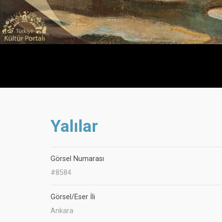
Yalılar
Görsel Numarası
#8584
Görsel/Eser İli
Ankara