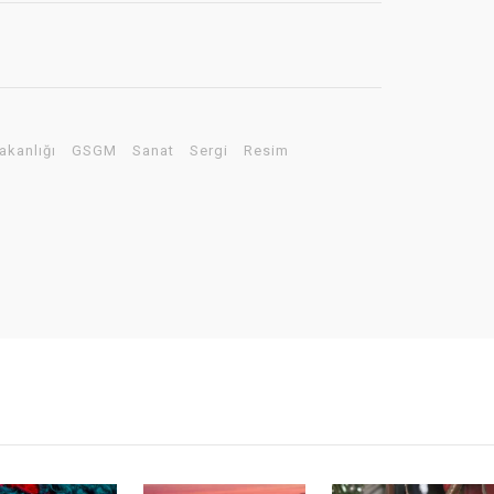
akanlığı
GSGM
Sanat
Sergi
Resim