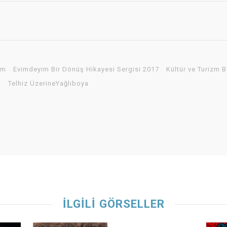
im
Evimdeyim Bir Dönüş Hikayesi Sergisi 2017
Kültür ve Turizm B
a
Telhiz ÜzerineYağlıboya
İLGİLİ GÖRSELLER