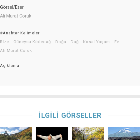
Görsel/Eser
Ali Murat Coruk
#Anahtar Kelimeler
Rize
Güneysu Kıbledağ
Doğa
Dağ
Kırsal Yaşam
Ev
Ali Murat Coruk
Açıklama
İLGİLİ GÖRSELLER