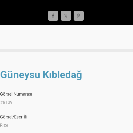
Güneysu Kıbledağ
Görsel Numarası
#8109
Görsel/Eser İli
Rize