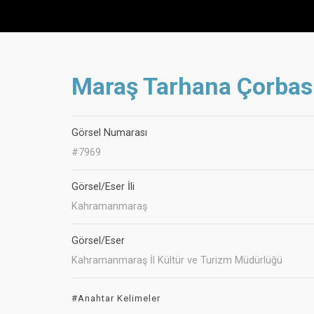
Maraş Tarhana Çorbas
Görsel Numarası
#7969
Görsel/Eser İli
Kahramanmaraş
Görsel/Eser
Kahramanmaraş İl Kültür ve Turizm Müdürlüğü
#Anahtar Kelimeler