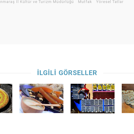
maraş İl Kültür ve Turizm Müdürlüğü
Mutfak
Yöresel Tatlar
İLGİLİ GÖRSELLER