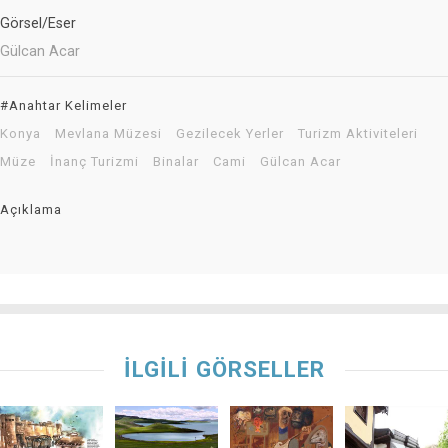
Görsel/Eser
Gülcan Acar
#Anahtar Kelimeler
Konya
Mevlana Müzesi
Gezilecek Yerler
Turizm Aktiviteleri
Müze
İnanç Turizmi
Binalar
Cami
Gülcan Acar
Açıklama
İLGİLİ GÖRSELLER