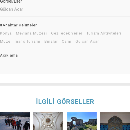
Görsel/Eser
Gülcan Acar
#Anahtar Kelimeler
Konya
Mevlana Müzesi
Gezilecek Yerler
Turizm Aktiviteleri
Müze
İnanç Turizmi
Binalar
Cami
Gülcan Acar
Açıklama
İLGİLİ GÖRSELLER