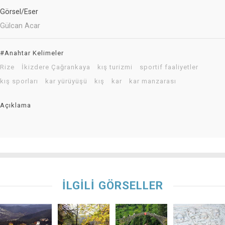
Görsel/Eser
Gülcan Acar
#Anahtar Kelimeler
Rize
İkizdere Çağrankaya
kış turizmi
sportif faaliyetler
kış sporları
kar yürüyüşü
kış
kar
kar manzarası
Açıklama
İLGİLİ GÖRSELLER