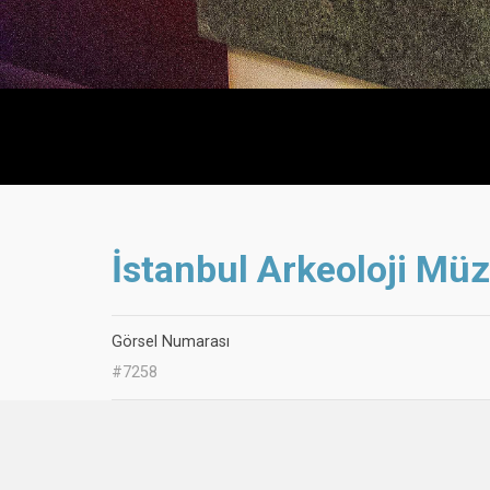
İstanbul Arkeoloji Müz
Görsel Numarası
#7258
Görsel/Eser İli
İstanbul