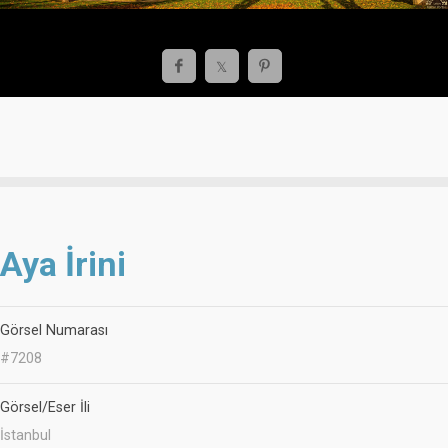
Aya İrini
Görsel Numarası
#7208
Görsel/Eser İli
İstanbul