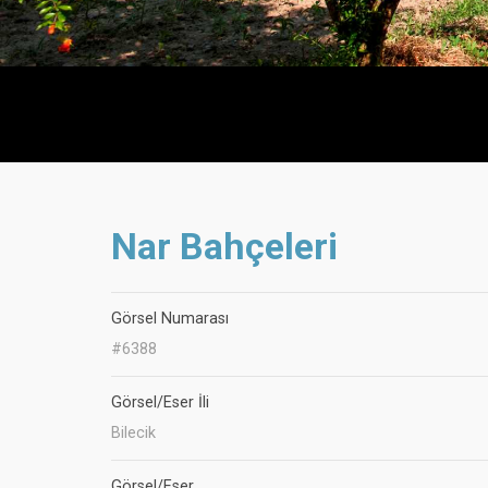
Nar Bahçeleri
Görsel Numarası
#6388
Görsel/Eser İli
Bilecik
Görsel/Eser