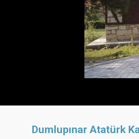
Dumlupınar Atatürk Ka