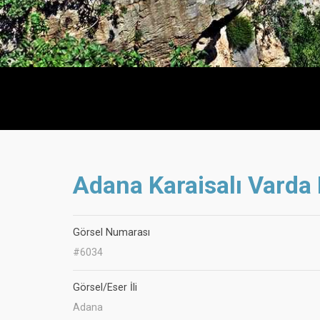
Adana Karaisalı Varda
Görsel Numarası
#6034
Görsel/Eser İli
Adana