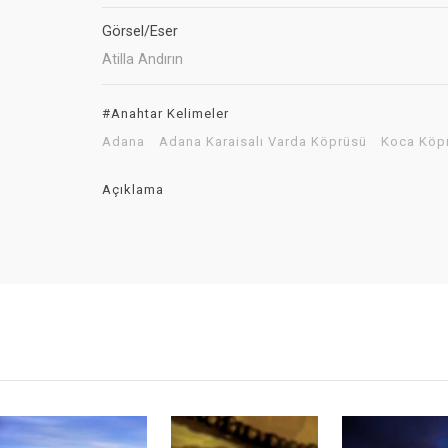
Görsel/Eser
Atilla Andırın
#Anahtar Kelimeler
Adana
Adana Karaisalı Varda Köprüsü
Koca Köp
Açıklama