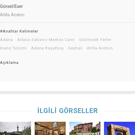
Görsel/Eser
Atilla Andırın
#Anahtar Kelimeler
Adana
Adana Sabancı Merkez Cami
Gezilecek Yerler
İnanç Turizmi
Adana Reşatbey
Seyhan
Atilla Andırın
Açıklama
İLGİLİ GÖRSELLER