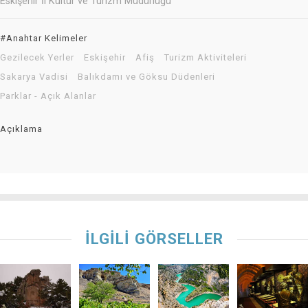
Eskişehir İl Kültür ve Turizm Müdürlüğü
#Anahtar Kelimeler
Gezilecek Yerler
Eskişehir
Afiş
Turizm Aktiviteleri
Sakarya Vadisi
Balıkdamı ve Göksu Düdenleri
Parklar - Açık Alanlar
Açıklama
İLGİLİ GÖRSELLER