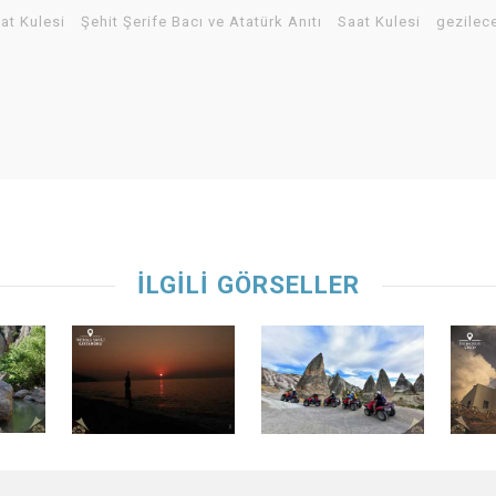
aat Kulesi
Şehit Şerife Bacı ve Atatürk Anıtı
Saat Kulesi
gezilece
İLGİLİ GÖRSELLER