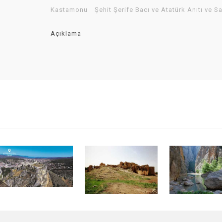
Kastamonu
Şehit Şerife Bacı ve Atatürk Anıtı ve S
Açıklama