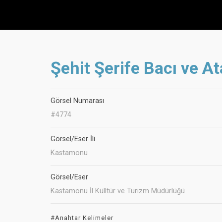
Şehit Şerife Bacı ve At
Görsel Numarası
#4774
Görsel/Eser İli
Kastamonu
Görsel/Eser
Kastamonu İl Külltür ve Turizm Müdürlüğü
#Anahtar Kelimeler