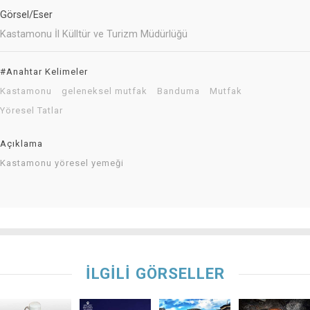
Görsel/Eser
Kastamonu İl Külltür ve Turizm Müdürlüğü
#Anahtar Kelimeler
Kastamonu
geleneksel mutfak
Banduma
Mutfak
Yöresel Tatlar
Açıklama
Kastamonu yöresel yemeği
İLGİLİ GÖRSELLER