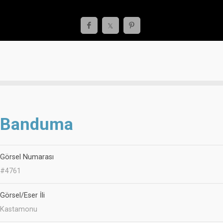
Banduma
Görsel Numarası
#4761
Görsel/Eser İli
Kastamonu