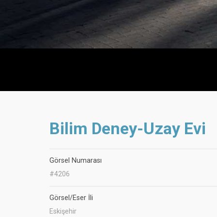
Bilim Deney-Uzay Evi
Görsel Numarası
#4206
Görsel/Eser İli
Eskişehir