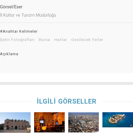
Görsel/Eser
İl Kültür ve Turizm Müdürlüğü
#Anahtar Kelimeler
Şehir Fotoğrafları
Bursa
Hanlar
Gezilecek Yerler
Açıklama
İLGİLİ GÖRSELLER