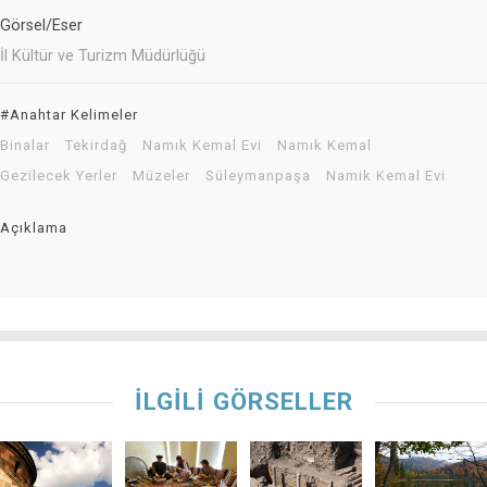
Görsel/Eser
İl Kültür ve Turizm Müdürlüğü
#Anahtar Kelimeler
Binalar
Tekirdağ
Namık Kemal Evi
Namık Kemal
Gezilecek Yerler
Müzeler
Süleymanpaşa
Namik Kemal Evi
Açıklama
İLGİLİ GÖRSELLER