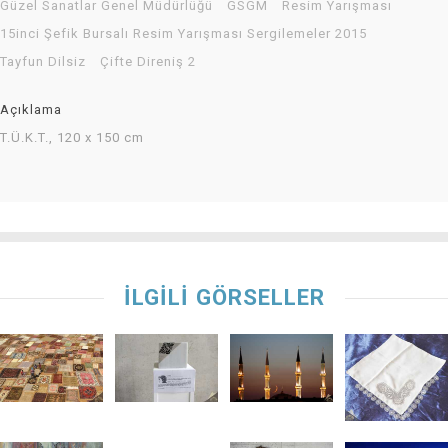
Güzel Sanatlar Genel Müdürlüğü
GSGM
Resim Yarışması
15inci Şefik Bursalı Resim Yarışması Sergilemeler 2015
Tayfun Dilsiz
Çifte Direniş 2
Açıklama
T.Ü.K.T., 120 x 150 cm
İLGİLİ GÖRSELLER