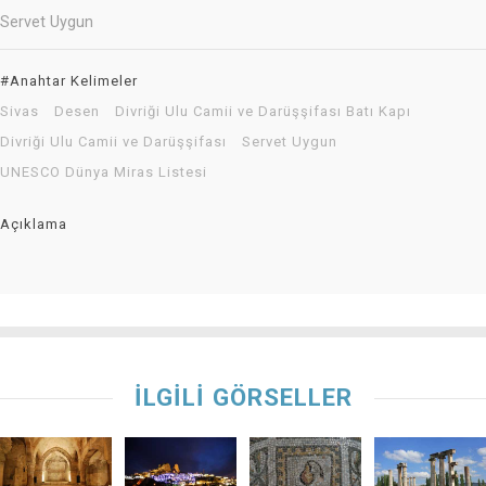
Servet Uygun
#Anahtar Kelimeler
Sivas
Desen
Divriği Ulu Camii ve Darüşşifası Batı Kapı
Divriği Ulu Camii ve Darüşşifası
Servet Uygun
UNESCO Dünya Miras Listesi
Açıklama
İLGİLİ GÖRSELLER