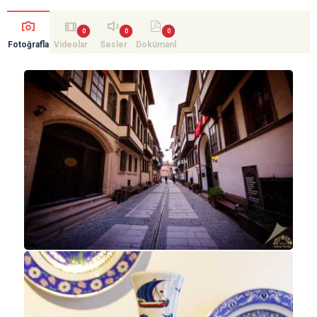
Fotoğrafla
Videolar
Sesler
Dokümanl
r
ar